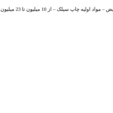
1 میلیون تا 23 میلیون تومان – 09124526223 – 09381966964