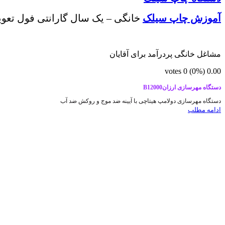
آموزش چاپ سیلک
خانگی – یک سال گارانتی فول تعویض – مواد اولیه چاپ سیلک – از 0
مشاغل خانگی پردرآمد برای آقایان
votes
0
(0%)
0.00
دستگاه مهرسازی ارزانB12000
دستگاه مهرسازی دولامپ هیتاچی با آیینه ضد موج و روکش ضد آب
ادامه مطلب