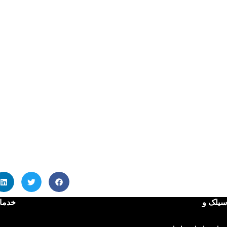
سیلک و
خدما