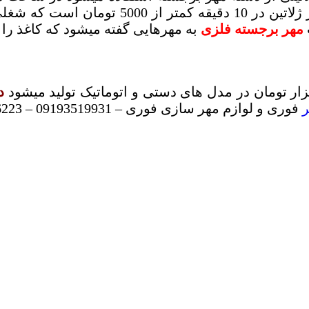
مهرسازی می گویند استفاده میشود قیمت ساخت
مهر برجسته فلزی
به مهرهایی گفته میشود که کاغذ را 
د
فوری و لوازم مهر سازی فوری – 09193519931 – 09124526223