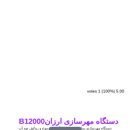
votes
1
(100%)
5.00
دستگاه مهرسازی ارزانB12000
دستگاه مهرسازی دولامپ هیتاچی با آیینه ضد موج و روکش ضد آب